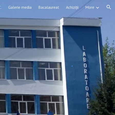
.
Galerie media
Bacalaureat
Achiziții
More
ion