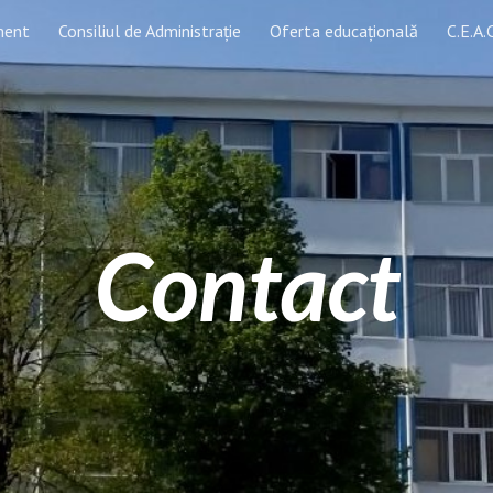
ment
Consiliul de Administrație
Oferta educațională
C.E.A.C
ip to main content
Skip to navigat
Contact