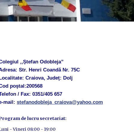
Colegiul ,,Ștefan Odobleja”
Adresa: Str. Henri Coandă Nr. 75C
Localitate: Craiova, Judeţ: Dolj
Cod poştal:200568
Telefon / Fax: 0351/405 657
e-mail:
stefanodobleja_craiova@yahoo.com
Program de lucru secretariat:
Luni - Vineri 08:00 - 19:00