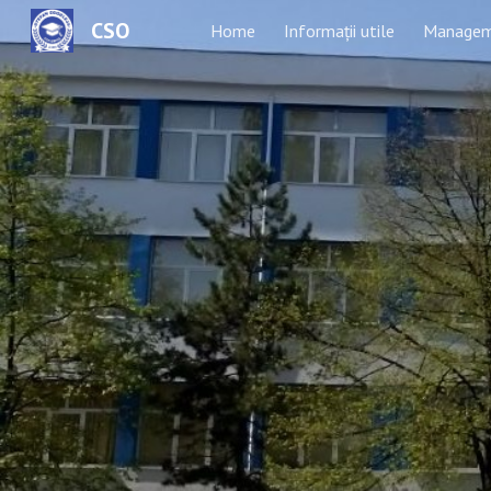
CSO
Home
Informații utile
Manage
Sk